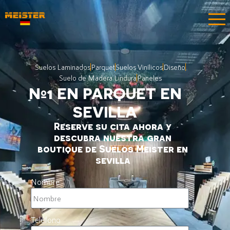
Suelos Laminados
Parquet
Suelos Vinílicos
Diseño
Suelo de Madera Lindura
Paneles
Nº1 EN PARQUET EN
SEVILLA
Reserve su cita ahora y
descubra nuestra gran
boutique de Suelos Meister en
sevilla
Nombre
Teléfono