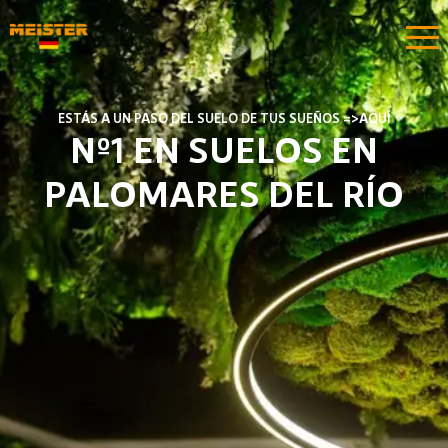
ESTÁS A UN PASO DEL SUELO DE TUS SUEÑOS =>AQUÍ​​
Nº1 EN SUELOS EN
PALOMARES DEL RÍO